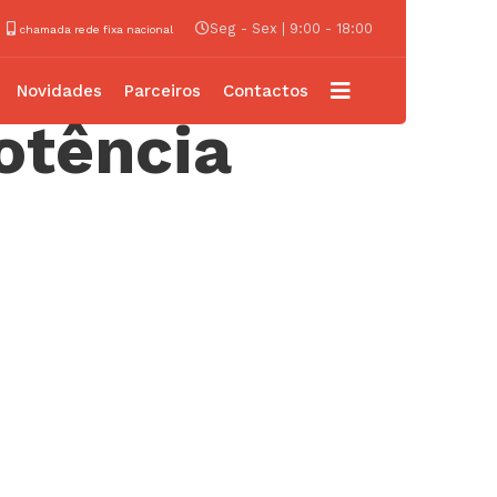
Seg - Sex | 9:00 - 18:00
chamada rede fixa nacional
Novidades
Parceiros
Contactos
otência