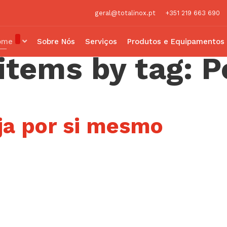
geral@totalinox.pt
+351 219 663 690
ome
Sobre Nós
Serviços
Produtos e Equipamentos
items by tag: P
ja por si mesmo