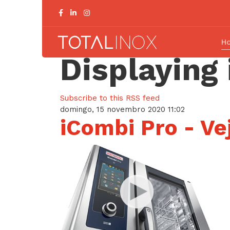
H
Displaying 
Subscribe to this RSS feed
domingo, 15 novembro 2020 11:02
iCombi Pro - Ve