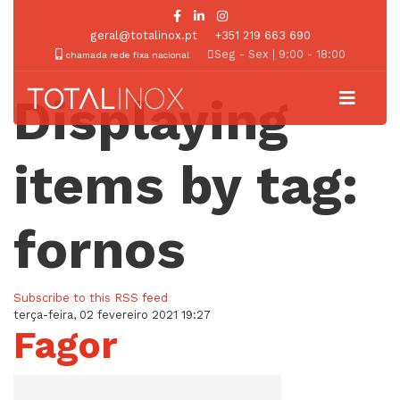
geral@totalinox.pt
+351 219 663 690
Seg - Sex | 9:00 - 18:00
chamada rede fixa nacional
Displaying
items by tag:
fornos
Subscribe to this RSS feed
terça-feira, 02 fevereiro 2021 19:27
Fagor