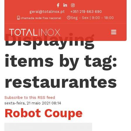
geral@totalinox.pt
+351 219 663 690
Seg - Sex | 9:00 - 18:00
chamada rede fixa nacional
Displaying
items by tag:
restaurantes
Subscribe to this RSS feed
sexta-feira, 21 maio 2021 08:14
Robot Coupe